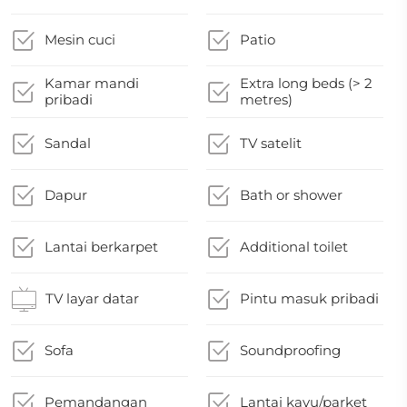
Mesin cuci
Patio
Kamar mandi
Extra long beds (> 2
pribadi
metres)
Sandal
TV satelit
Dapur
Bath or shower
Lantai berkarpet
Additional toilet
TV layar datar
Pintu masuk pribadi
Sofa
Soundproofing
Pemandangan
Lantai kayu/parket