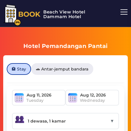
Beach View Hotel
BOOK
Dammam Hotel
Hotel Pemandangan Pantai
🏨 Stay
🚗 Antar-jemput bandara
Tuesday
Wednesday
▼